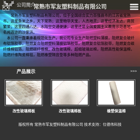
公司简介
>>>
常熟市军友塑料制品有限公司
常熟市军友塑料制品有限公司，位于全国综合实力百强县市的江苏省常熟
市。这里鱼米之乡，天下常熟；这里物华天宝，人杰地灵；这里经济发达，商贸
繁荣；这里四通八达，水陆空交通便捷；这里还是全国爱国主义教育示范基地，
名闻遐迩的沙家浜。
本公司一直秉承着规范化生产。我公司专业生产阻燃塑料薄膜，阻燃复合玻纤
布铝箔胶带，阻燃复合阻燃塑料薄膜铝箔胶带，阻燃复合铝箔胶带，阻燃复合碳
纤维棉铝箔，阻燃碳纤维棉，改性玻璃棉，超细玻璃丝棉，阻燃高性能保温棉，
阻燃纤维陶瓷棉毯，阻燃橡塑隔音垫等多种阻燃产品。
产品展示
>>>
改性玻璃棉板
改性玻璃棉板
橡塑保温棉
版权所有 常熟市军友塑料制品有限公司 技术支持：仕德伟科技